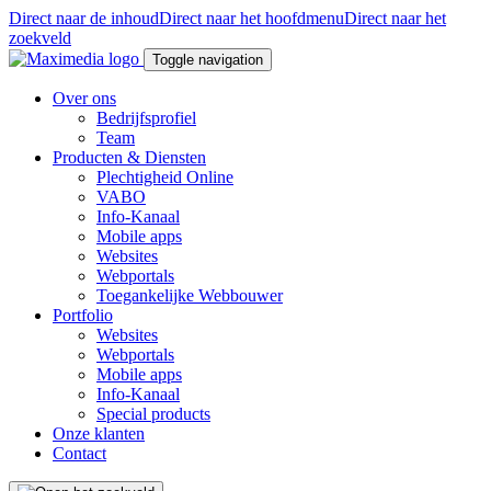
Direct naar de inhoud
Direct naar het hoofdmenu
Direct naar het
zoekveld
Toggle navigation
Over ons
Bedrijfsprofiel
Team
Producten & Diensten
Plechtigheid Online
VABO
Info-Kanaal
Mobile apps
Websites
Webportals
Toegankelijke Webbouwer
Portfolio
Websites
Webportals
Mobile apps
Info-Kanaal
Special products
Onze klanten
Contact