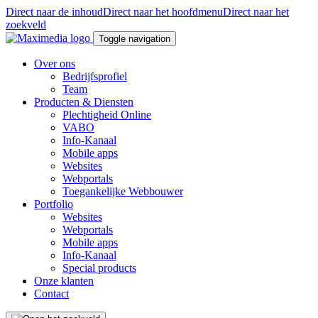
Direct naar de inhoud
Direct naar het hoofdmenu
Direct naar het
zoekveld
Toggle navigation
Over ons
Bedrijfsprofiel
Team
Producten & Diensten
Plechtigheid Online
VABO
Info-Kanaal
Mobile apps
Websites
Webportals
Toegankelijke Webbouwer
Portfolio
Websites
Webportals
Mobile apps
Info-Kanaal
Special products
Onze klanten
Contact