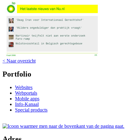
< Naar overzicht
Portfolio
Websites
Webportals
Mobile apps
Info-Kanaal
Special products
Adres