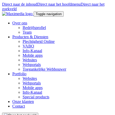
Direct naar de inhoud
Direct naar het hoofdmenu
Direct naar het
zoekveld
Toggle navigation
Over ons
Bedrijfsprofiel
Team
Producten & Diensten
Plechtigheid Online
VABO
Info-Kanaal
Mobile apps
Websites
Webportals
Toegankelijke Webbouwer
Portfolio
Websites
Webportals
Mobile apps
Info-Kanaal
Special products
Onze klanten
Contact