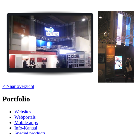
< Naar overzicht
Portfolio
Websites
Webportals
Mobile apps
Info-Kanaal
Special products