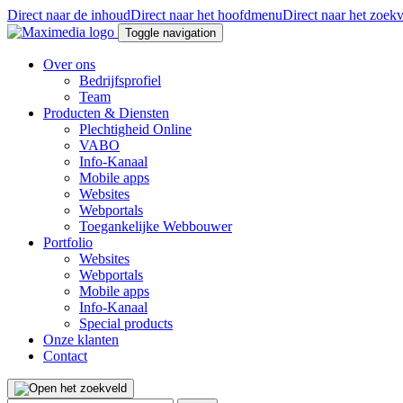
Direct naar de inhoud
Direct naar het hoofdmenu
Direct naar het zoek
Toggle navigation
Over ons
Bedrijfsprofiel
Team
Producten & Diensten
Plechtigheid Online
VABO
Info-Kanaal
Mobile apps
Websites
Webportals
Toegankelijke Webbouwer
Portfolio
Websites
Webportals
Mobile apps
Info-Kanaal
Special products
Onze klanten
Contact