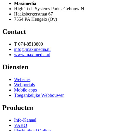
Maximedia
High Tech Systems Park - Gebouw N
Haaksbergerstraat 67
7554 PA Hengelo (Ov)
Contact
T 074-8513800
info@maximedia.nl
www.maximedia.nl
Diensten
Websites
Webportals
Mobile apps
Toegankelijke Webbouwer
Producten
Info-Kanaal
VABO
Plechtigheid Online