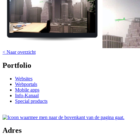
< Naar overzicht
Portfolio
Websites
Webportals
Mobile apps
Info-Kanaal
Special products
Adres