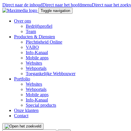
Direct naar de inhoud
Direct naar het hoofdmenu
Direct naar het zoek
Toggle navigation
Over ons
Bedrijfsprofiel
Team
Producten & Diensten
Plechtigheid Online
VABO
Info-Kanaal
Mobile apps
Websites
Webportals
Toegankelijke Webbouwer
Portfolio
Websites
Webportals
Mobile apps
Info-Kanaal
Special products
Onze klanten
Contact