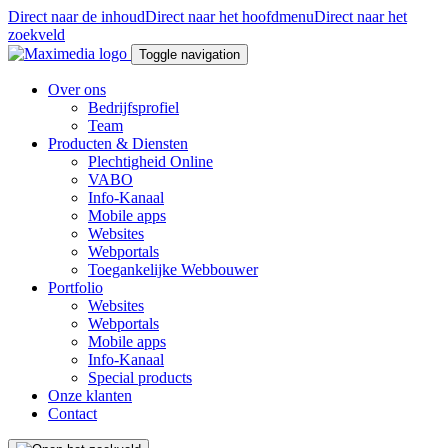
Direct naar de inhoud
Direct naar het hoofdmenu
Direct naar het
zoekveld
Toggle navigation
Over ons
Bedrijfsprofiel
Team
Producten & Diensten
Plechtigheid Online
VABO
Info-Kanaal
Mobile apps
Websites
Webportals
Toegankelijke Webbouwer
Portfolio
Websites
Webportals
Mobile apps
Info-Kanaal
Special products
Onze klanten
Contact