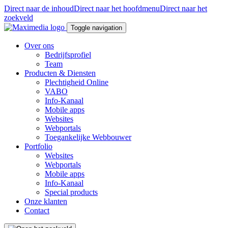
Direct naar de inhoud
Direct naar het hoofdmenu
Direct naar het
zoekveld
Toggle navigation
Over ons
Bedrijfsprofiel
Team
Producten & Diensten
Plechtigheid Online
VABO
Info-Kanaal
Mobile apps
Websites
Webportals
Toegankelijke Webbouwer
Portfolio
Websites
Webportals
Mobile apps
Info-Kanaal
Special products
Onze klanten
Contact