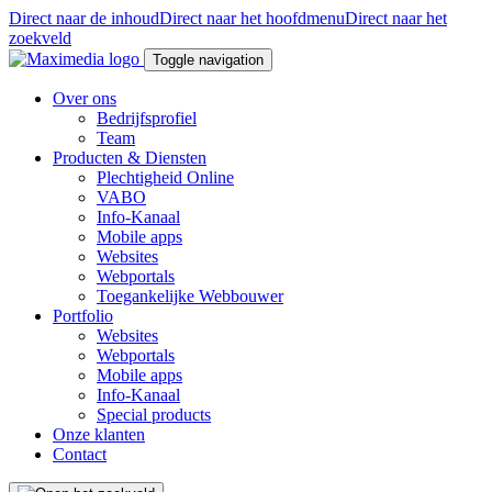
Direct naar de inhoud
Direct naar het hoofdmenu
Direct naar het
zoekveld
Toggle navigation
Over ons
Bedrijfsprofiel
Team
Producten & Diensten
Plechtigheid Online
VABO
Info-Kanaal
Mobile apps
Websites
Webportals
Toegankelijke Webbouwer
Portfolio
Websites
Webportals
Mobile apps
Info-Kanaal
Special products
Onze klanten
Contact