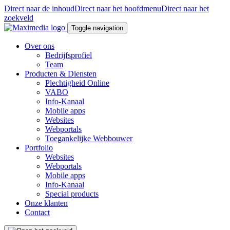
Direct naar de inhoud
Direct naar het hoofdmenu
Direct naar het
zoekveld
Toggle navigation
Over ons
Bedrijfsprofiel
Team
Producten & Diensten
Plechtigheid Online
VABO
Info-Kanaal
Mobile apps
Websites
Webportals
Toegankelijke Webbouwer
Portfolio
Websites
Webportals
Mobile apps
Info-Kanaal
Special products
Onze klanten
Contact