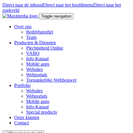
Direct naar de inhoud
Direct naar het hoofdmenu
Direct naar het
zoekveld
Toggle navigation
Over ons
Bedrijfsprofiel
Team
Producten & Diensten
Plechtigheid Online
VABO
Info-Kanaal
Mobile apps
Websites
Webportals
Toegankelijke Webbouwer
Portfolio
Websites
Webportals
Mobile apps
Info-Kanaal
Special products
Onze klanten
Contact