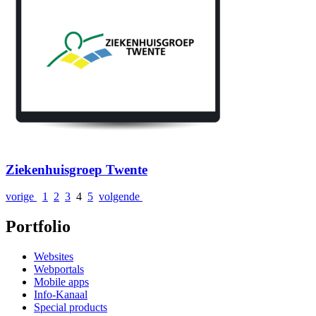
Ziekenhuisgroep Twente
vorige
1
2
3
4
5
volgende
Portfolio
Websites
Webportals
Mobile apps
Info-Kanaal
Special products